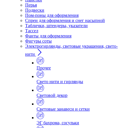
Перья
Подвески
Пом-поны для оформления
Спреи для оформления и снег насыпной
Таблички, штендеры, указатели
Тассел
Фанты для оформления
Фигуры соты
Электрогирлянды, световые украшения, свето-
нити
Прочее
Свето нити и гирлянды
Световой декор
Световые занавеси и сетки
ЭГ бахрома, сосульки