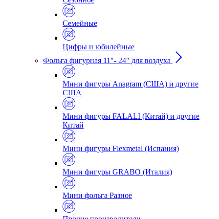
Семейные
Цифры и юбилейные
Фольга фигурная 11"- 24" для воздуха
Мини фигуры Anagram (США) и другие
США
Мини фигуры FALALI (Китай) и другие
Китай
Мини фигуры Flexmetal (Испания)
Мини фигуры GRABO (Италия)
Мини фольга Разное
Прочие производители