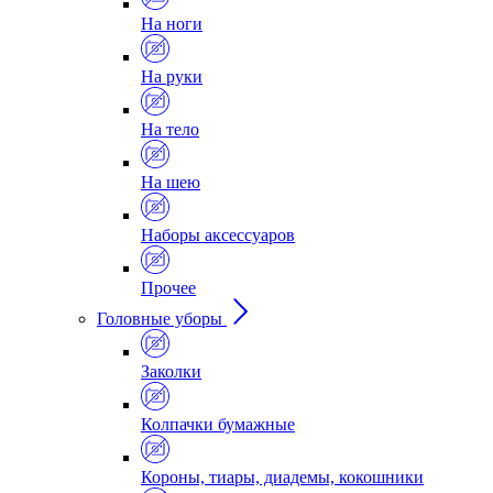
На ноги
На руки
На тело
На шею
Наборы аксессуаров
Прочее
Головные уборы
Заколки
Колпачки бумажные
Короны, тиары, диадемы, кокошники