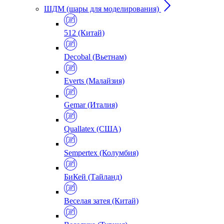
ШДМ (шары для моделирования)
512 (Китай)
Decobal (Вьетнам)
Everts (Малайзия)
Gemar (Италия)
Quallatex (США)
Sempertex (Колумбия)
БиКей (Тайланд)
Веселая затея (Китай)