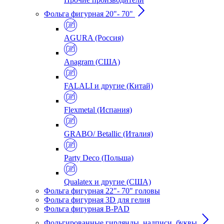
Фольга фигурная 20"- 70"
AGURA (Россия)
Anagram (США)
FALALI и другие (Китай)
Flexmetal (Испания)
GRABO/ Betallic (Италия)
Party Deco (Польша)
Qualatex и другие (США)
Фольга фигурная 22"- 70" головы
Фольга фигурная 3D для гелия
Фольга фигурная B-PAD
Фольгированные гирлянды, надписи, буквы