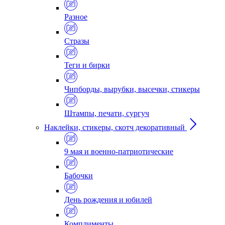
Разное
Стразы
Теги и бирки
Чипборды, вырубки, высечки, стикеры
Штампы, печати, сургуч
Наклейки, стикеры, скотч декоративный
9 мая и военно-патриотические
Бабочки
День рождения и юбилей
Комплименты