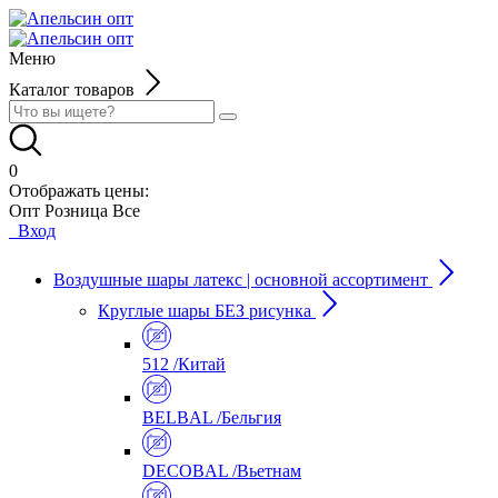
Меню
Каталог товаров
0
Отображать цены:
Опт
Розница
Все
Вход
Воздушные шары латекс | основной ассортимент
Круглые шары БЕЗ рисунка
512 /Китай
BELBAL /Бельгия
DECOBAL /Вьетнам