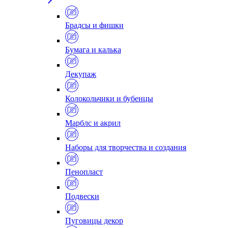
Брадсы и фишки
Бумага и калька
Декупаж
Колокольчики и бубенцы
Марблс и акрил
Наборы для творчества и создания
Пенопласт
Подвески
Пуговицы декор