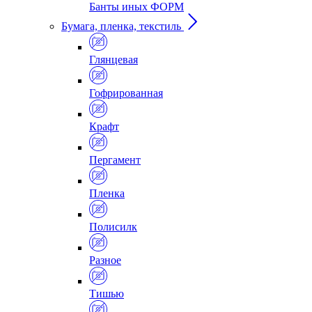
Банты иных ФОРМ
Бумага, пленка, текстиль
Глянцевая
Гофрированная
Крафт
Пергамент
Пленка
Полисилк
Разное
Тишью