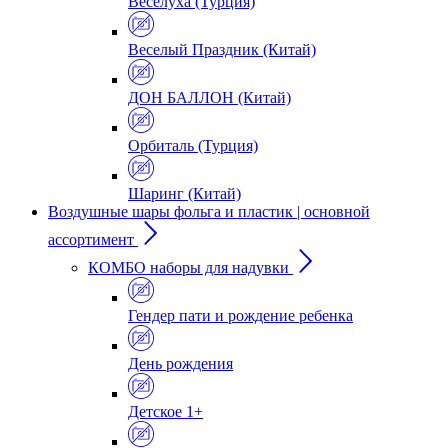
Веселуха (Турция)
Веселый Праздник (Китай)
ДОН БАЛЛОН (Китай)
Орбиталь (Турция)
Шаринг (Китай)
Воздушные шары фольга и пластик | основной
ассортимент
КОМБО наборы для надувки
Гендер пати и рождение ребенка
День рождения
Детское 1+