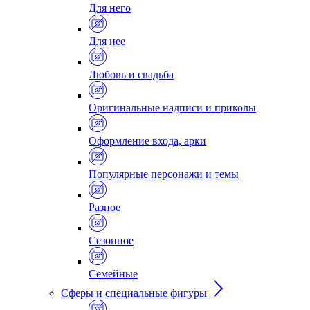
Для него
Для нее
Любовь и свадьба
Оригинальные надписи и приколы
Оформление входа, арки
Популярные персонажи и темы
Разное
Сезонное
Семейные
Сферы и специальные фигуры