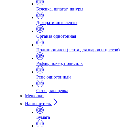
Бечевка, шпагат, шнуры
Декоративные ленты
Органза однотонная
Полипропилен (лента для шаров и цветов)
Рафия, покер, полисилк
Репс однотонный
Сетка, холщевка
Мешочки
Наполнитель
Бумага