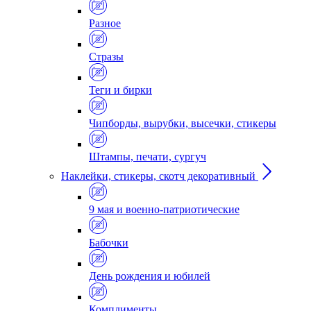
Разное
Стразы
Теги и бирки
Чипборды, вырубки, высечки, стикеры
Штампы, печати, сургуч
Наклейки, стикеры, скотч декоративный
9 мая и военно-патриотические
Бабочки
День рождения и юбилей
Комплименты