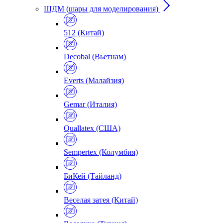
ШДМ (шары для моделирования)
512 (Китай)
Decobal (Вьетнам)
Everts (Малайзия)
Gemar (Италия)
Quallatex (США)
Sempertex (Колумбия)
БиКей (Тайланд)
Веселая затея (Китай)