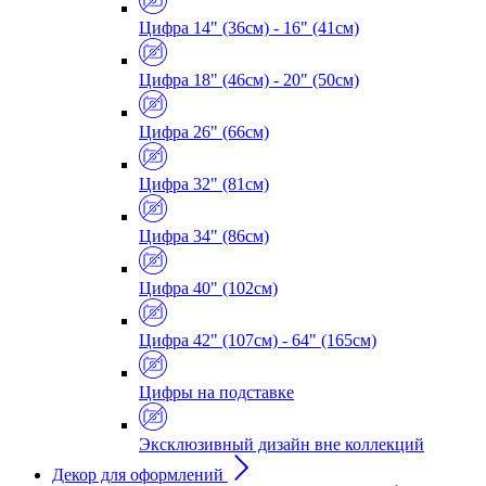
Цифра 14" (36см) - 16" (41см)
Цифра 18" (46см) - 20" (50см)
Цифра 26" (66см)
Цифра 32" (81см)
Цифра 34" (86см)
Цифра 40" (102см)
Цифра 42" (107см) - 64" (165см)
Цифры на подставке
Эксклюзивный дизайн вне коллекций
Декор для оформлений