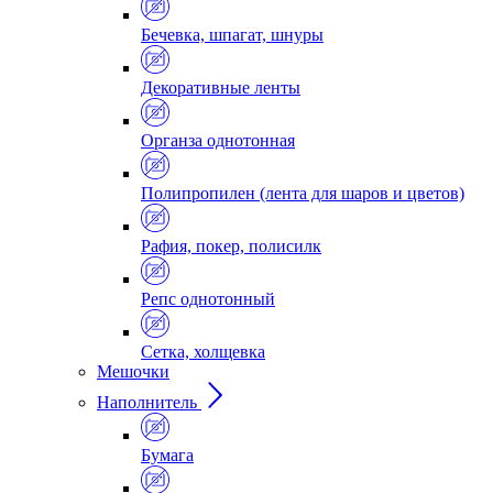
Бечевка, шпагат, шнуры
Декоративные ленты
Органза однотонная
Полипропилен (лента для шаров и цветов)
Рафия, покер, полисилк
Репс однотонный
Сетка, холщевка
Мешочки
Наполнитель
Бумага