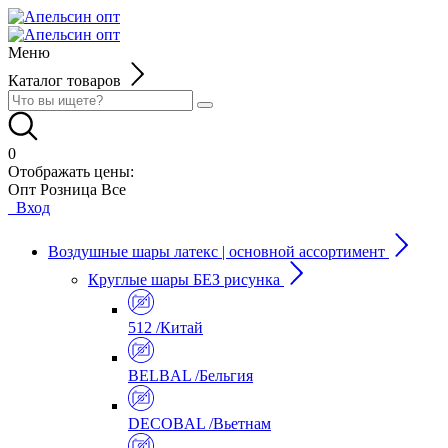
Меню
Каталог товаров
0
Отображать цены:
Опт
Розница
Все
Вход
Воздушные шары латекс | основной ассортимент
Круглые шары БЕЗ рисунка
512 /Китай
BELBAL /Бельгия
DECOBAL /Вьетнам