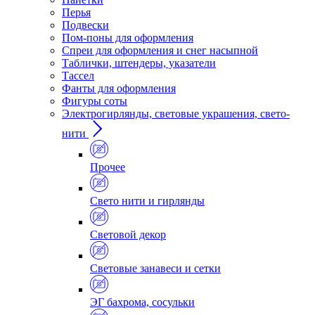
Перья
Подвески
Пом-поны для оформления
Спреи для оформления и снег насыпной
Таблички, штендеры, указатели
Тассел
Фанты для оформления
Фигуры соты
Электрогирлянды, световые украшения, свето-
нити
Прочее
Свето нити и гирлянды
Световой декор
Световые занавеси и сетки
ЭГ бахрома, сосульки