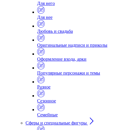
Для него
Для нее
Любовь и свадьба
Оригинальные надписи и приколы
Оформление входа, арки
Популярные персонажи и темы
Разное
Сезонное
Семейные
Сферы и специальные фигуры