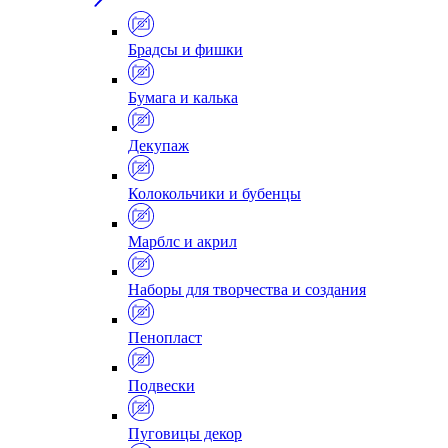
Брадсы и фишки
Бумага и калька
Декупаж
Колокольчики и бубенцы
Марблс и акрил
Наборы для творчества и создания
Пенопласт
Подвески
Пуговицы декор