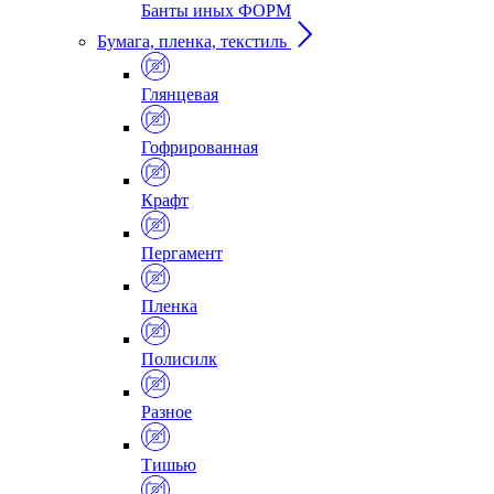
Банты иных ФОРМ
Бумага, пленка, текстиль
Глянцевая
Гофрированная
Крафт
Пергамент
Пленка
Полисилк
Разное
Тишью