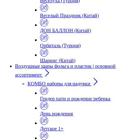
Веселуха (Турция)
Веселый Праздник (Китай)
ДОН БАЛЛОН (Китай)
Орбиталь (Турция)
Шаринг (Китай)
Воздушные шары фольга и пластик | основной
ассортимент
КОМБО наборы для надувки
Гендер пати и рождение ребенка
День рождения
Детское 1+