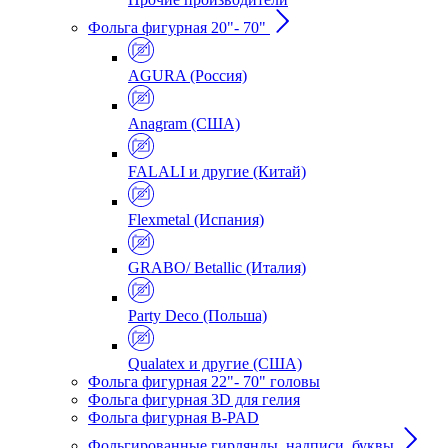
Фольга фигурная 20"- 70"
AGURA (Россия)
Anagram (США)
FALALI и другие (Китай)
Flexmetal (Испания)
GRABO/ Betallic (Италия)
Party Deco (Польша)
Qualatex и другие (США)
Фольга фигурная 22"- 70" головы
Фольга фигурная 3D для гелия
Фольга фигурная B-PAD
Фольгированные гирлянды, надписи, буквы