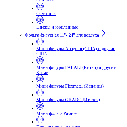
Семейные
Цифры и юбилейные
Фольга фигурная 11"- 24" для воздуха
Мини фигуры Anagram (США) и другие
США
Мини фигуры FALALI (Китай) и другие
Китай
Мини фигуры Flexmetal (Испания)
Мини фигуры GRABO (Италия)
Мини фольга Разное
Прочие производители