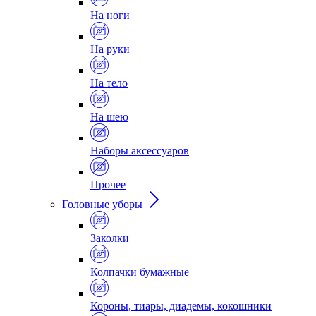
На ноги
На руки
На тело
На шею
Наборы аксессуаров
Прочее
Головные уборы
Заколки
Колпачки бумажные
Короны, тиары, диадемы, кокошники