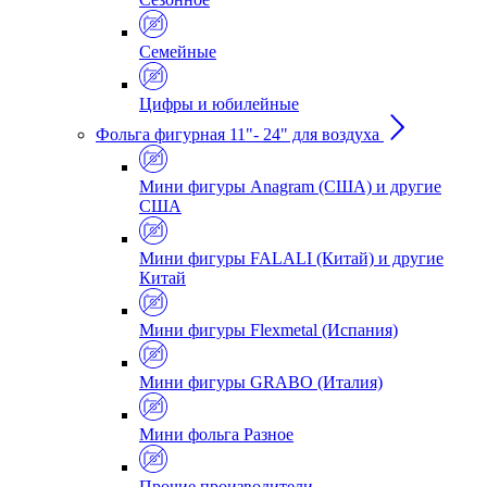
Семейные
Цифры и юбилейные
Фольга фигурная 11"- 24" для воздуха
Мини фигуры Anagram (США) и другие
США
Мини фигуры FALALI (Китай) и другие
Китай
Мини фигуры Flexmetal (Испания)
Мини фигуры GRABO (Италия)
Мини фольга Разное
Прочие производители