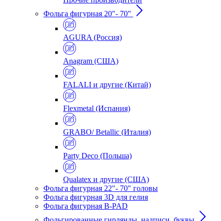
Фольга фигурная 20"- 70"
AGURA (Россия)
Anagram (США)
FALALI и другие (Китай)
Flexmetal (Испания)
GRABO/ Betallic (Италия)
Party Deco (Польша)
Qualatex и другие (США)
Фольга фигурная 22"- 70" головы
Фольга фигурная 3D для гелия
Фольга фигурная B-PAD
Фольгированные гирлянды, надписи, буквы