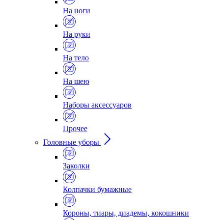
На ноги
На руки
На тело
На шею
Наборы аксессуаров
Прочее
Головные уборы
Заколки
Колпачки бумажные
Короны, тиары, диадемы, кокошники