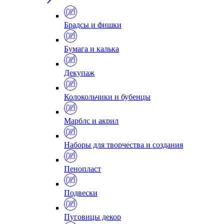
Брадсы и фишки
Бумага и калька
Декупаж
Колокольчики и бубенцы
Марблс и акрил
Наборы для творчества и создания
Пенопласт
Подвески
Пуговицы декор