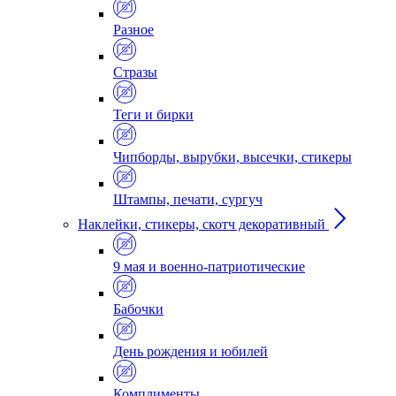
Разное
Стразы
Теги и бирки
Чипборды, вырубки, высечки, стикеры
Штампы, печати, сургуч
Наклейки, стикеры, скотч декоративный
9 мая и военно-патриотические
Бабочки
День рождения и юбилей
Комплименты