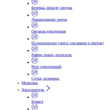
Бечевка, шпагат, шнуры
Декоративные ленты
Органза однотонная
Полипропилен (лента для шаров и цветов)
Рафия, покер, полисилк
Репс однотонный
Сетка, холщевка
Мешочки
Наполнитель
Бумага