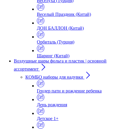
Веселуха (Турция)
Веселый Праздник (Китай)
ДОН БАЛЛОН (Китай)
Орбиталь (Турция)
Шаринг (Китай)
Воздушные шары фольга и пластик | основной
ассортимент
КОМБО наборы для надувки
Гендер пати и рождение ребенка
День рождения
Детское 1+