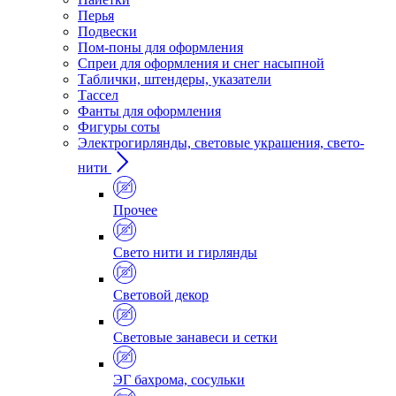
Перья
Подвески
Пом-поны для оформления
Спреи для оформления и снег насыпной
Таблички, штендеры, указатели
Тассел
Фанты для оформления
Фигуры соты
Электрогирлянды, световые украшения, свето-
нити
Прочее
Свето нити и гирлянды
Световой декор
Световые занавеси и сетки
ЭГ бахрома, сосульки