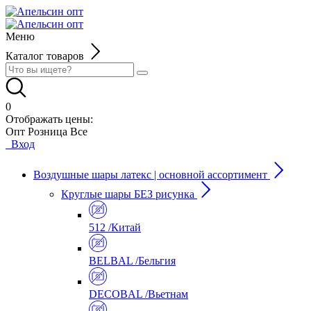
Меню
Каталог товаров
0
Отображать цены:
Опт
Розница
Все
Вход
Воздушные шары латекс | основной ассортимент
Круглые шары БЕЗ рисунка
512 /Китай
BELBAL /Бельгия
DECOBAL /Вьетнам