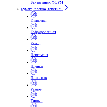
Банты иных ФОРМ
Бумага, пленка, текстиль
Глянцевая
Гофрированная
Крафт
Пергамент
Пленка
Полисилк
Разное
Тишью