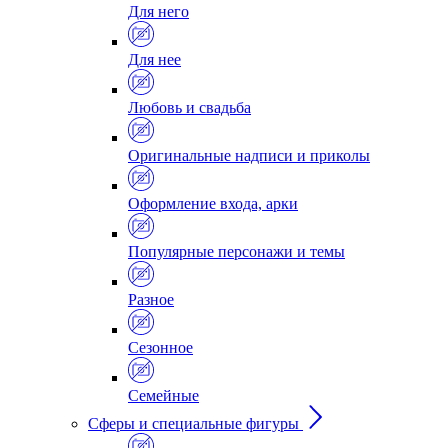
Для него
Для нее
Любовь и свадьба
Оригинальные надписи и приколы
Оформление входа, арки
Популярные персонажи и темы
Разное
Сезонное
Семейные
Сферы и специальные фигуры