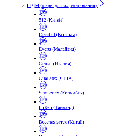
ШДМ (шары для моделирования)
512 (Китай)
Decobal (Вьетнам)
Everts (Малайзия)
Gemar (Италия)
Quallatex (США)
Sempertex (Колумбия)
БиКей (Тайланд)
Веселая затея (Китай)