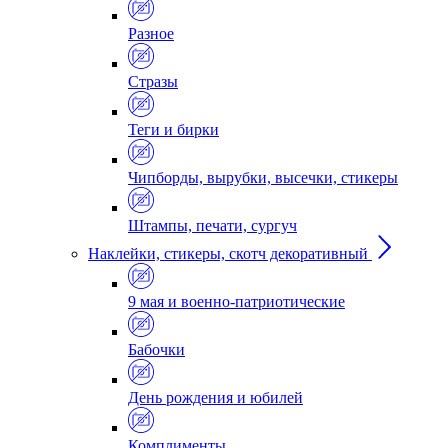
Разное
Стразы
Теги и бирки
Чипборды, вырубки, высечки, стикеры
Штампы, печати, сургуч
Наклейки, стикеры, скотч декоративный
9 мая и военно-патриотические
Бабочки
День рождения и юбилей
Комплименты