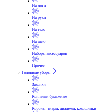
На ноги
На руки
На тело
На шею
Наборы аксессуаров
Прочее
Головные уборы
Заколки
Колпачки бумажные
Короны, тиары, диадемы, кокошники