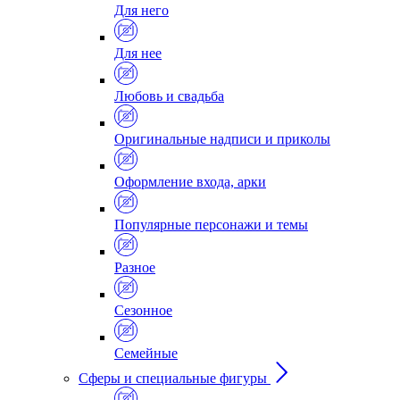
Для него
Для нее
Любовь и свадьба
Оригинальные надписи и приколы
Оформление входа, арки
Популярные персонажи и темы
Разное
Сезонное
Семейные
Сферы и специальные фигуры