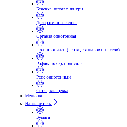
Бечевка, шпагат, шнуры
Декоративные ленты
Органза однотонная
Полипропилен (лента для шаров и цветов)
Рафия, покер, полисилк
Репс однотонный
Сетка, холщевка
Мешочки
Наполнитель
Бумага