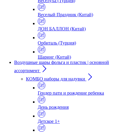
Веселуха (Турция)
Веселый Праздник (Китай)
ДОН БАЛЛОН (Китай)
Орбиталь (Турция)
Шаринг (Китай)
Воздушные шары фольга и пластик | основной
ассортимент
КОМБО наборы для надувки
Гендер пати и рождение ребенка
День рождения
Детское 1+