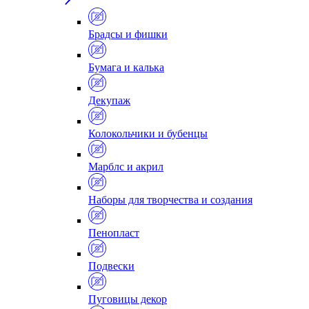
Брадсы и фишки
Бумага и калька
Декупаж
Колокольчики и бубенцы
Марблс и акрил
Наборы для творчества и создания
Пенопласт
Подвески
Пуговицы декор