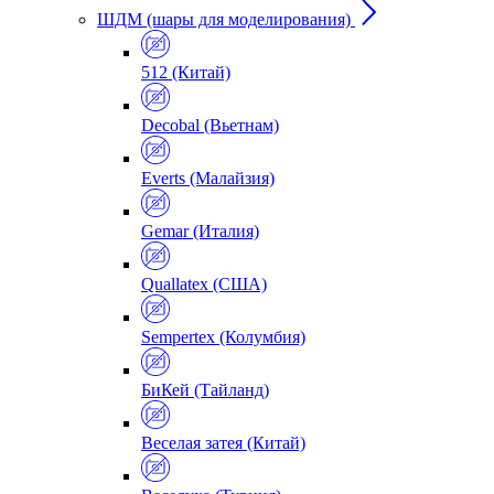
ШДМ (шары для моделирования)
512 (Китай)
Decobal (Вьетнам)
Everts (Малайзия)
Gemar (Италия)
Quallatex (США)
Sempertex (Колумбия)
БиКей (Тайланд)
Веселая затея (Китай)