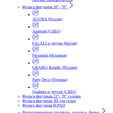
Фольга фигурная 20"- 70"
AGURA (Россия)
Anagram (США)
FALALI и другие (Китай)
Flexmetal (Испания)
GRABO/ Betallic (Италия)
Party Deco (Польша)
Qualatex и другие (США)
Фольга фигурная 22"- 70" головы
Фольга фигурная 3D для гелия
Фольга фигурная B-PAD
Фольгированные гирлянды, надписи, буквы