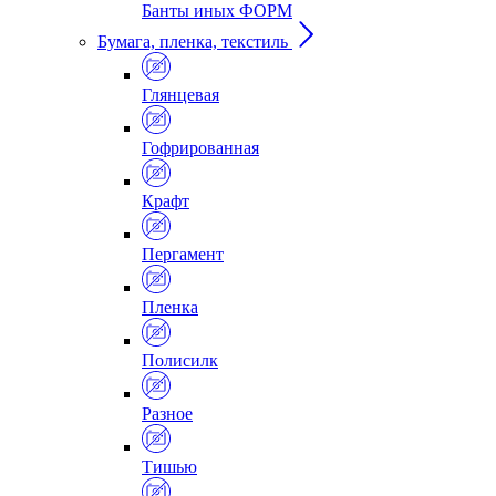
Банты иных ФОРМ
Бумага, пленка, текстиль
Глянцевая
Гофрированная
Крафт
Пергамент
Пленка
Полисилк
Разное
Тишью