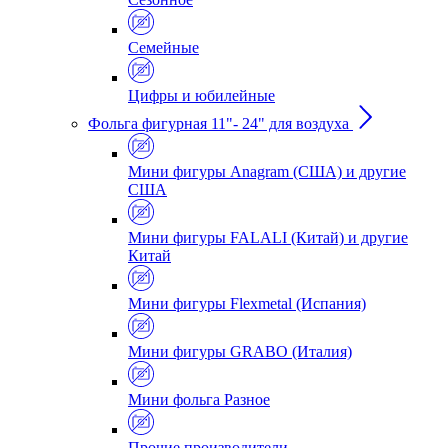
Семейные
Цифры и юбилейные
Фольга фигурная 11"- 24" для воздуха
Мини фигуры Anagram (США) и другие
США
Мини фигуры FALALI (Китай) и другие
Китай
Мини фигуры Flexmetal (Испания)
Мини фигуры GRABO (Италия)
Мини фольга Разное
Прочие производители