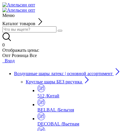
Меню
Каталог товаров
0
Отображать цены:
Опт
Розница
Все
Вход
Воздушные шары латекс | основной ассортимент
Круглые шары БЕЗ рисунка
512 /Китай
BELBAL /Бельгия
DECOBAL /Вьетнам