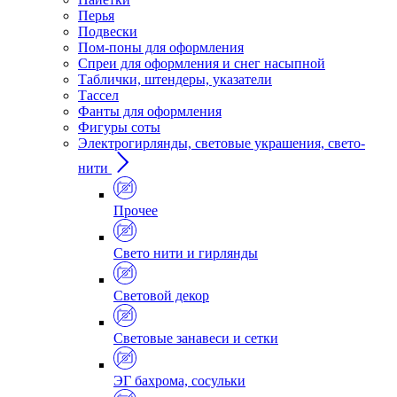
Перья
Подвески
Пом-поны для оформления
Спреи для оформления и снег насыпной
Таблички, штендеры, указатели
Тассел
Фанты для оформления
Фигуры соты
Электрогирлянды, световые украшения, свето-
нити
Прочее
Свето нити и гирлянды
Световой декор
Световые занавеси и сетки
ЭГ бахрома, сосульки