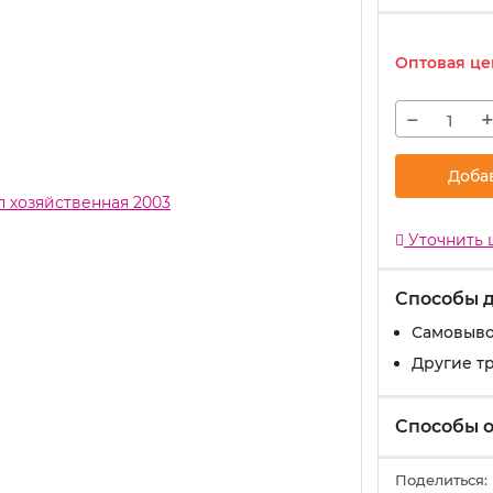
Оптовая це
−
Доба
Уточнить 
Способы 
Самовыво
Другие т
Способы 
Поделиться: