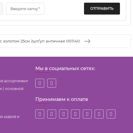
Введите капчу*
с золотом 25см 2шт/уп античная 001140
Мы в социальных сетях:
ой ассортимент
к | основной
Принимаем к оплате
ых шаров и