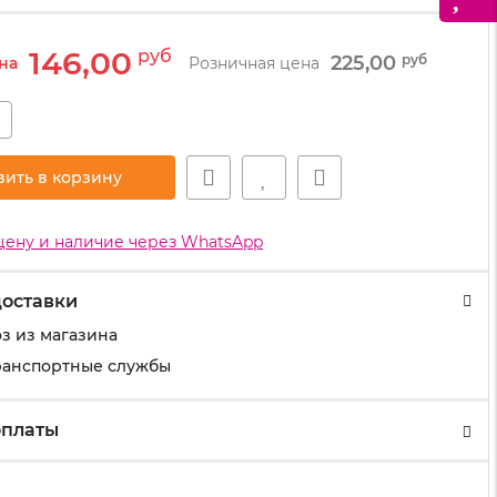
146,00
руб
225,00
руб
на
Розничная цена
+
вить в корзину
цену и наличие через WhatsApp
доставки
з из магазина
ранспортные службы
оплаты