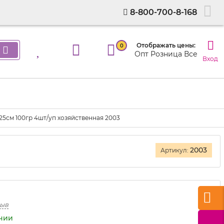
8-800-700-8-168
Отображать цены:
0
Опт
Розница
Все
Вход
25см 100гр 4шт/уп хозяйственная 2003
2003
Артикул:
зыв
ичии