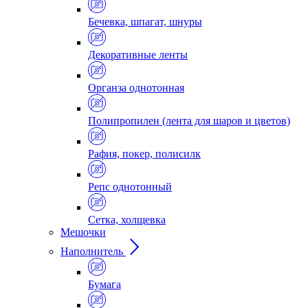
Бечевка, шпагат, шнуры
Декоративные ленты
Органза однотонная
Полипропилен (лента для шаров и цветов)
Рафия, покер, полисилк
Репс однотонный
Сетка, холщевка
Мешочки
Наполнитель
Бумага