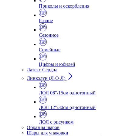
Приколы и оскорбления
Разное
Сезонное
Семейные
Цифры и юбилей
Латекс Сердца
Линколун (Л-О-Л)
ЛОЛ 06"/15см однотонный
ЛОЛ 12"/30см однотонный
ЛОЛ с рисунком
Образцы шаров
Шары для упаковки