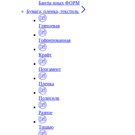
Банты иных ФОРМ
Бумага, пленка, текстиль
Глянцевая
Гофрированная
Крафт
Пергамент
Пленка
Полисилк
Разное
Тишью