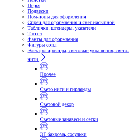
Перья
Подвески
Пом-поны для оформления
Спреи для оформления и снег насыпной
Таблички, штендеры, указатели
Тассел
Фанты для оформления
Фигуры соты
Электрогирлянды, световые украшения, свето-
нити
Прочее
Свето нити и гирлянды
Световой декор
Световые занавеси и сетки
ЭГ бахрома, сосульки