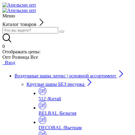
Меню
Каталог товаров
0
Отображать цены:
Опт
Розница
Все
Вход
Воздушные шары латекс | основной ассортимент
Круглые шары БЕЗ рисунка
512 /Китай
BELBAL /Бельгия
DECOBAL /Вьетнам