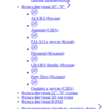
Фольга фигурная 20"- 70"
AGURA (Россия)
Anagram (США)
FALALI и другие (Китай)
Flexmetal (Испания)
GRABO/ Betallic (Италия)
Party Deco (Польша)
Qualatex и другие (США)
Фольга фигурная 22"- 70" головы
Фольга фигурная 3D для гелия
Фольга фигурная B-PAD
Фольгированные гирлянды, надписи, буквы