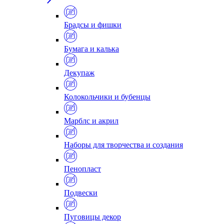
Брадсы и фишки
Бумага и калька
Декупаж
Колокольчики и бубенцы
Марблс и акрил
Наборы для творчества и создания
Пенопласт
Подвески
Пуговицы декор