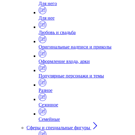
Для него
Для нее
Любовь и свадьба
Оригинальные надписи и приколы
Оформление входа, арки
Популярные персонажи и темы
Разное
Сезонное
Семейные
Сферы и специальные фигуры