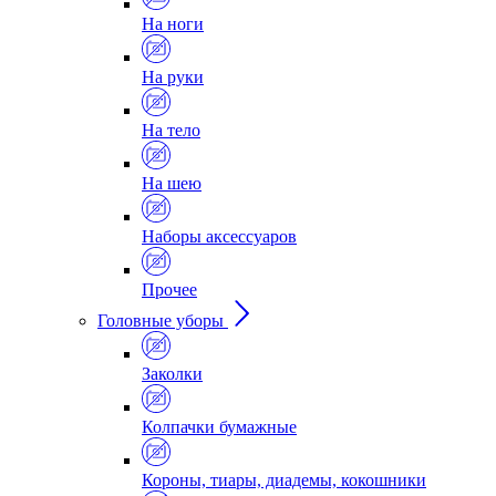
На ноги
На руки
На тело
На шею
Наборы аксессуаров
Прочее
Головные уборы
Заколки
Колпачки бумажные
Короны, тиары, диадемы, кокошники