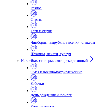
Разное
Стразы
Теги и бирки
Чипборды, вырубки, высечки, стикеры
Штампы, печати, сургуч
Наклейки, стикеры, скотч декоративный
9 мая и военно-патриотические
Бабочки
День рождения и юбилей
Комплименты