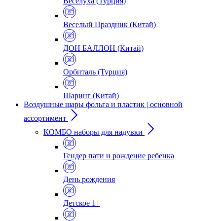
Веселуха (Турция)
Веселый Праздник (Китай)
ДОН БАЛЛОН (Китай)
Орбиталь (Турция)
Шаринг (Китай)
Воздушные шары фольга и пластик | основной
ассортимент
КОМБО наборы для надувки
Гендер пати и рождение ребенка
День рождения
Детское 1+