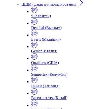
ШДМ (шары для моделирования)
512 (Китай)
Decobal (Вьетнам)
Everts (Малайзия)
Gemar (Италия)
Quallatex (США)
Sempertex (Колумбия)
БиКей (Тайланд)
Веселая затея (Китай)