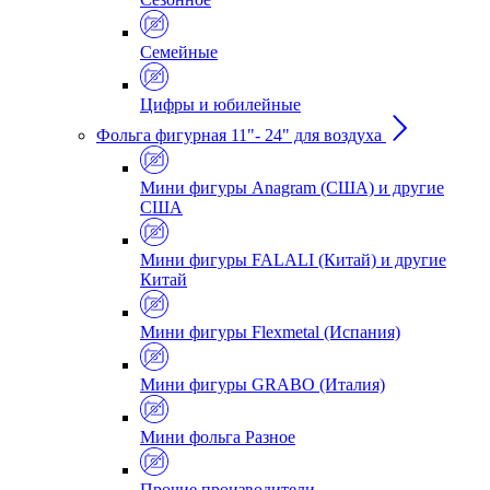
Семейные
Цифры и юбилейные
Фольга фигурная 11"- 24" для воздуха
Мини фигуры Anagram (США) и другие
США
Мини фигуры FALALI (Китай) и другие
Китай
Мини фигуры Flexmetal (Испания)
Мини фигуры GRABO (Италия)
Мини фольга Разное
Прочие производители