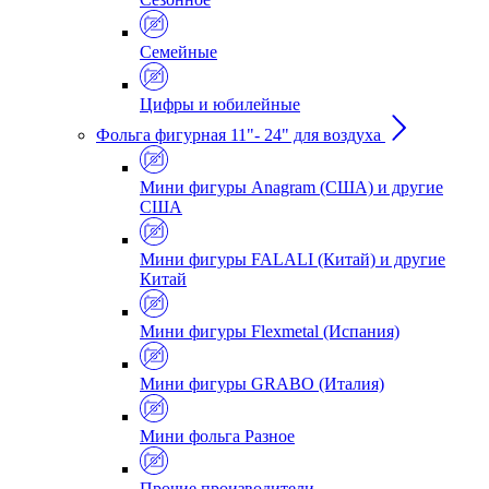
Семейные
Цифры и юбилейные
Фольга фигурная 11"- 24" для воздуха
Мини фигуры Anagram (США) и другие
США
Мини фигуры FALALI (Китай) и другие
Китай
Мини фигуры Flexmetal (Испания)
Мини фигуры GRABO (Италия)
Мини фольга Разное
Прочие производители