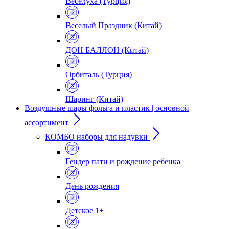
Веселуха (Турция)
Веселый Праздник (Китай)
ДОН БАЛЛОН (Китай)
Орбиталь (Турция)
Шаринг (Китай)
Воздушные шары фольга и пластик | основной
ассортимент
КОМБО наборы для надувки
Гендер пати и рождение ребенка
День рождения
Детское 1+