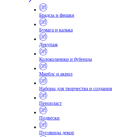
Брадсы и фишки
Бумага и калька
Декупаж
Колокольчики и бубенцы
Марблс и акрил
Наборы для творчества и создания
Пенопласт
Подвески
Пуговицы декор