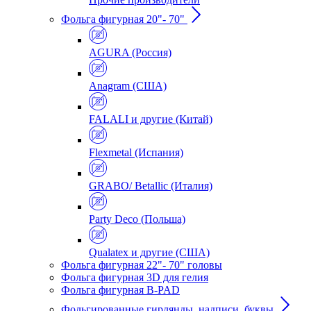
Фольга фигурная 20"- 70"
AGURA (Россия)
Anagram (США)
FALALI и другие (Китай)
Flexmetal (Испания)
GRABO/ Betallic (Италия)
Party Deco (Польша)
Qualatex и другие (США)
Фольга фигурная 22"- 70" головы
Фольга фигурная 3D для гелия
Фольга фигурная B-PAD
Фольгированные гирлянды, надписи, буквы