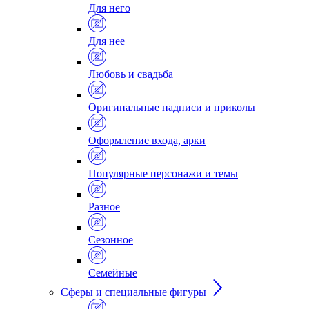
Для него
Для нее
Любовь и свадьба
Оригинальные надписи и приколы
Оформление входа, арки
Популярные персонажи и темы
Разное
Сезонное
Семейные
Сферы и специальные фигуры