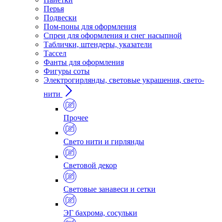
Перья
Подвески
Пом-поны для оформления
Спреи для оформления и снег насыпной
Таблички, штендеры, указатели
Тассел
Фанты для оформления
Фигуры соты
Электрогирлянды, световые украшения, свето-
нити
Прочее
Свето нити и гирлянды
Световой декор
Световые занавеси и сетки
ЭГ бахрома, сосульки