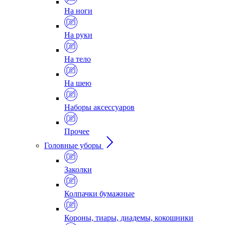
На ноги
На руки
На тело
На шею
Наборы аксессуаров
Прочее
Головные уборы
Заколки
Колпачки бумажные
Короны, тиары, диадемы, кокошники