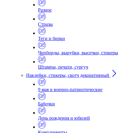
Разное
Стразы
Теги и бирки
Чипборды, вырубки, высечки, стикеры
Штампы, печати, сургуч
Наклейки, стикеры, скотч декоративный
9 мая и военно-патриотические
Бабочки
День рождения и юбилей
Комплименты