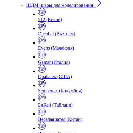
ШДМ (шары для моделирования)
512 (Китай)
Decobal (Вьетнам)
Everts (Малайзия)
Gemar (Италия)
Quallatex (США)
Sempertex (Колумбия)
БиКей (Тайланд)
Веселая затея (Китай)