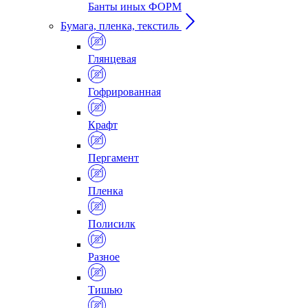
Банты иных ФОРМ
Бумага, пленка, текстиль
Глянцевая
Гофрированная
Крафт
Пергамент
Пленка
Полисилк
Разное
Тишью