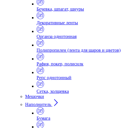
Бечевка, шпагат, шнуры
Декоративные ленты
Органза однотонная
Полипропилен (лента для шаров и цветов)
Рафия, покер, полисилк
Репс однотонный
Сетка, холщевка
Мешочки
Наполнитель
Бумага