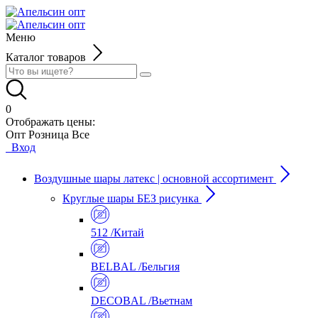
Меню
Каталог товаров
0
Отображать цены:
Опт
Розница
Все
Вход
Воздушные шары латекс | основной ассортимент
Круглые шары БЕЗ рисунка
512 /Китай
BELBAL /Бельгия
DECOBAL /Вьетнам