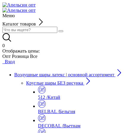
Меню
Каталог товаров
0
Отображать цены:
Опт
Розница
Все
Вход
Воздушные шары латекс | основной ассортимент
Круглые шары БЕЗ рисунка
512 /Китай
BELBAL /Бельгия
DECOBAL /Вьетнам