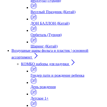
Веселуха (Турция)
Веселый Праздник (Китай)
ДОН БАЛЛОН (Китай)
Орбиталь (Турция)
Шаринг (Китай)
Воздушные шары фольга и пластик | основной
ассортимент
КОМБО наборы для надувки
Гендер пати и рождение ребенка
День рождения
Детское 1+