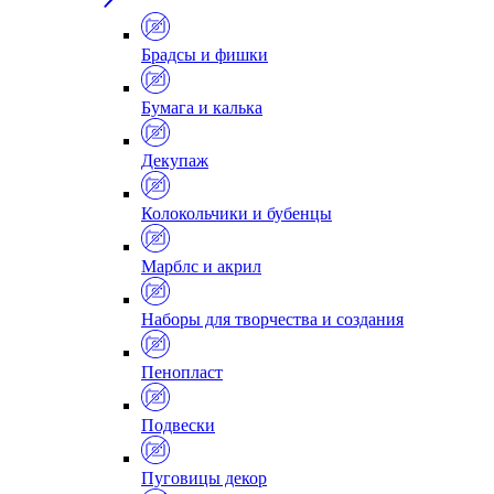
Брадсы и фишки
Бумага и калька
Декупаж
Колокольчики и бубенцы
Марблс и акрил
Наборы для творчества и создания
Пенопласт
Подвески
Пуговицы декор