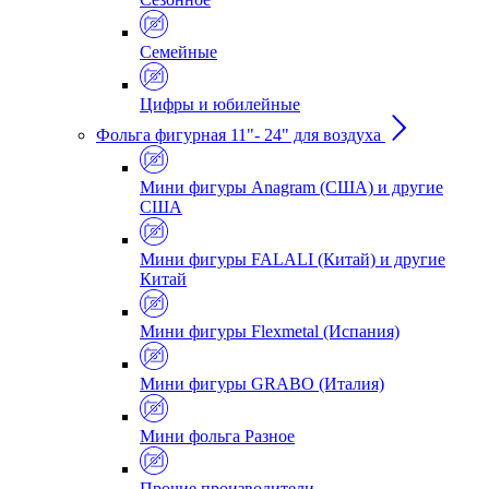
Семейные
Цифры и юбилейные
Фольга фигурная 11"- 24" для воздуха
Мини фигуры Anagram (США) и другие
США
Мини фигуры FALALI (Китай) и другие
Китай
Мини фигуры Flexmetal (Испания)
Мини фигуры GRABO (Италия)
Мини фольга Разное
Прочие производители