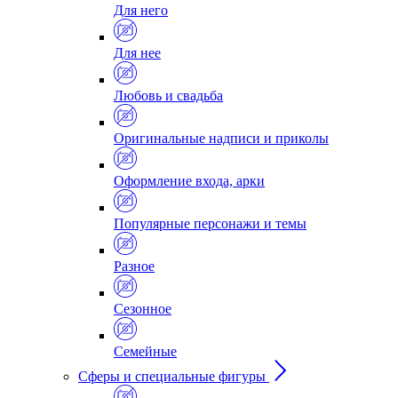
Для него
Для нее
Любовь и свадьба
Оригинальные надписи и приколы
Оформление входа, арки
Популярные персонажи и темы
Разное
Сезонное
Семейные
Сферы и специальные фигуры