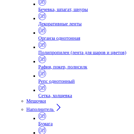
Бечевка, шпагат, шнуры
Декоративные ленты
Органза однотонная
Полипропилен (лента для шаров и цветов)
Рафия, покер, полисилк
Репс однотонный
Сетка, холщевка
Мешочки
Наполнитель
Бумага