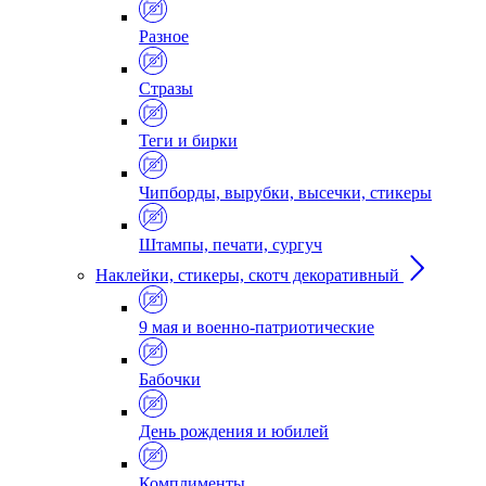
Разное
Стразы
Теги и бирки
Чипборды, вырубки, высечки, стикеры
Штампы, печати, сургуч
Наклейки, стикеры, скотч декоративный
9 мая и военно-патриотические
Бабочки
День рождения и юбилей
Комплименты