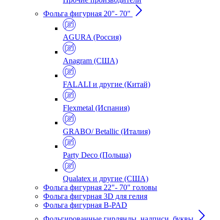
Фольга фигурная 20"- 70"
AGURA (Россия)
Anagram (США)
FALALI и другие (Китай)
Flexmetal (Испания)
GRABO/ Betallic (Италия)
Party Deco (Польша)
Qualatex и другие (США)
Фольга фигурная 22"- 70" головы
Фольга фигурная 3D для гелия
Фольга фигурная B-PAD
Фольгированные гирлянды, надписи, буквы