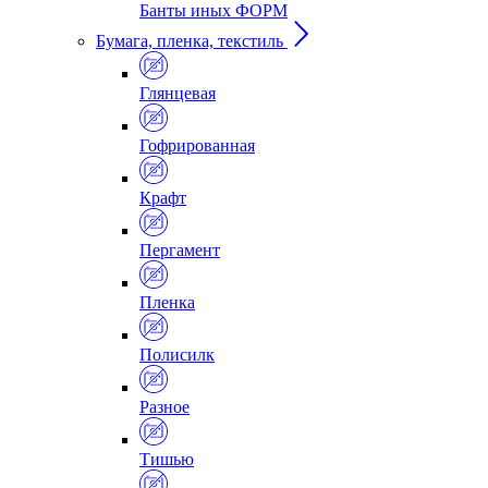
Банты иных ФОРМ
Бумага, пленка, текстиль
Глянцевая
Гофрированная
Крафт
Пергамент
Пленка
Полисилк
Разное
Тишью