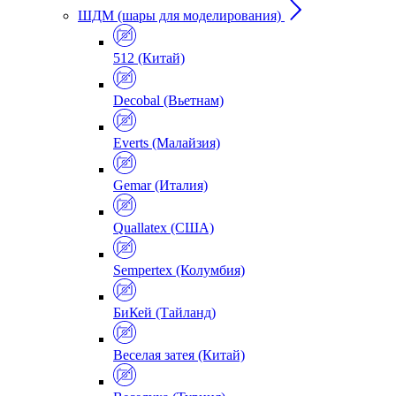
ШДМ (шары для моделирования)
512 (Китай)
Decobal (Вьетнам)
Everts (Малайзия)
Gemar (Италия)
Quallatex (США)
Sempertex (Колумбия)
БиКей (Тайланд)
Веселая затея (Китай)