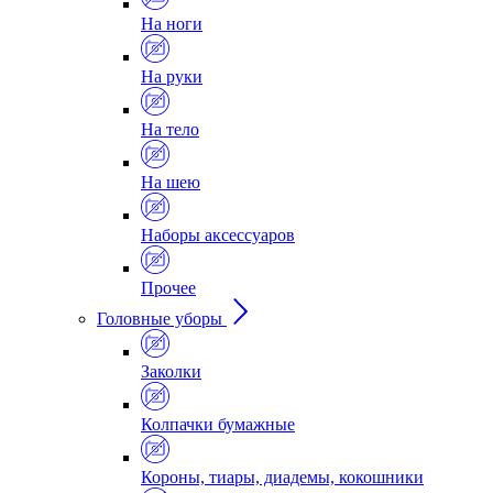
На ноги
На руки
На тело
На шею
Наборы аксессуаров
Прочее
Головные уборы
Заколки
Колпачки бумажные
Короны, тиары, диадемы, кокошники