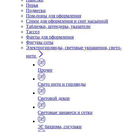
Перья
Подвески
Пом-поны для оформления
Спреи для оформления и снег насыпной
Таблички, штендеры, указатели
Тассел
Фанты для оформления
Фигуры соты
Электрогирлянды, световые украшения, свето-
нити
Прочее
Свето нити и гирлянды
Световой декор
Световые занавеси и сетки
ЭГ бахрома, сосульки