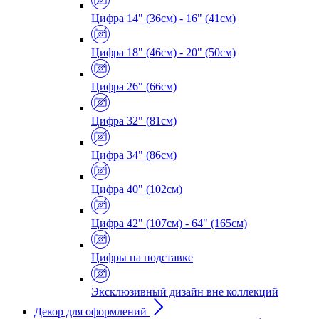
Цифра 14" (36см) - 16" (41см)
Цифра 18" (46см) - 20" (50см)
Цифра 26" (66см)
Цифра 32" (81см)
Цифра 34" (86см)
Цифра 40" (102см)
Цифра 42" (107см) - 64" (165см)
Цифры на подставке
Эксклюзивный дизайн вне коллекций
Декор для оформлений