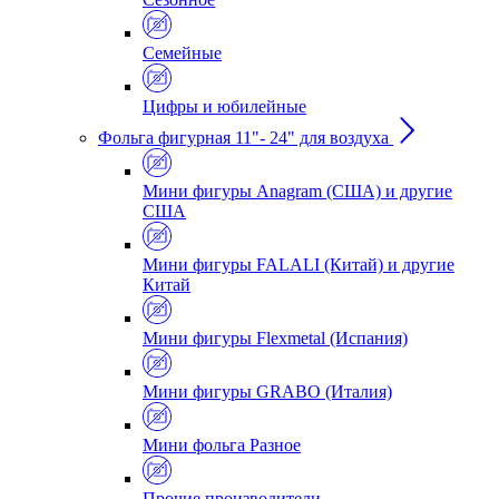
Семейные
Цифры и юбилейные
Фольга фигурная 11"- 24" для воздуха
Мини фигуры Anagram (США) и другие
США
Мини фигуры FALALI (Китай) и другие
Китай
Мини фигуры Flexmetal (Испания)
Мини фигуры GRABO (Италия)
Мини фольга Разное
Прочие производители