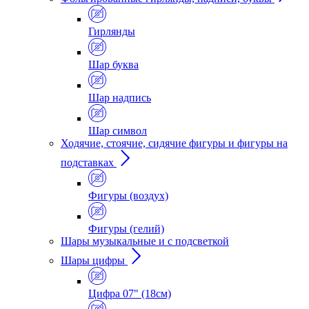
Гирлянды
Шар буква
Шар надпись
Шар символ
Ходячие, стоячие, сидячие фигуры и фигуры на
подставках
Фигуры (воздух)
Фигуры (гелий)
Шары музыкальные и с подсветкой
Шары цифры
Цифра 07" (18см)