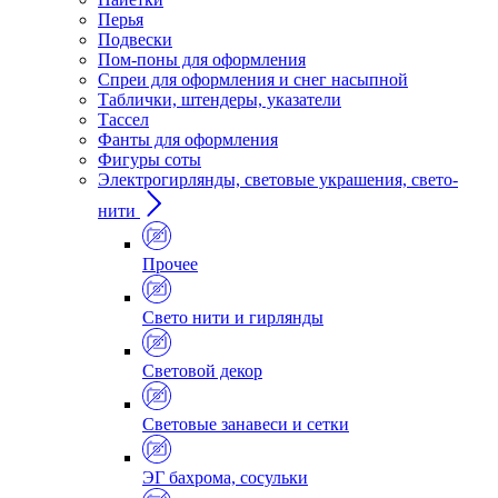
Перья
Подвески
Пом-поны для оформления
Спреи для оформления и снег насыпной
Таблички, штендеры, указатели
Тассел
Фанты для оформления
Фигуры соты
Электрогирлянды, световые украшения, свето-
нити
Прочее
Свето нити и гирлянды
Световой декор
Световые занавеси и сетки
ЭГ бахрома, сосульки