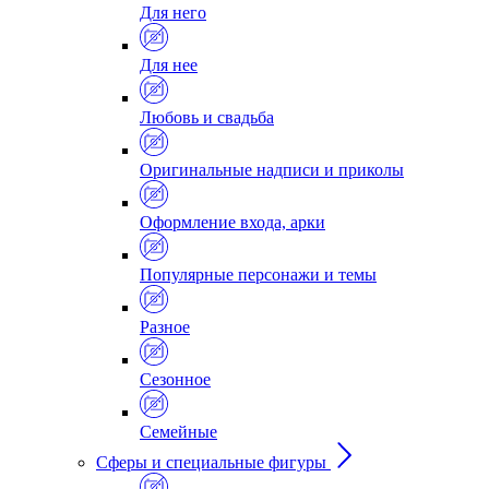
Для него
Для нее
Любовь и свадьба
Оригинальные надписи и приколы
Оформление входа, арки
Популярные персонажи и темы
Разное
Сезонное
Семейные
Сферы и специальные фигуры