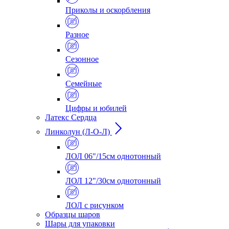
Приколы и оскорбления
Разное
Сезонное
Семейные
Цифры и юбилей
Латекс Сердца
Линколун (Л-О-Л)
ЛОЛ 06"/15см однотонный
ЛОЛ 12"/30см однотонный
ЛОЛ с рисунком
Образцы шаров
Шары для упаковки