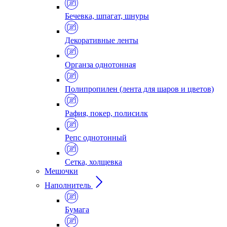
Бечевка, шпагат, шнуры
Декоративные ленты
Органза однотонная
Полипропилен (лента для шаров и цветов)
Рафия, покер, полисилк
Репс однотонный
Сетка, холщевка
Мешочки
Наполнитель
Бумага