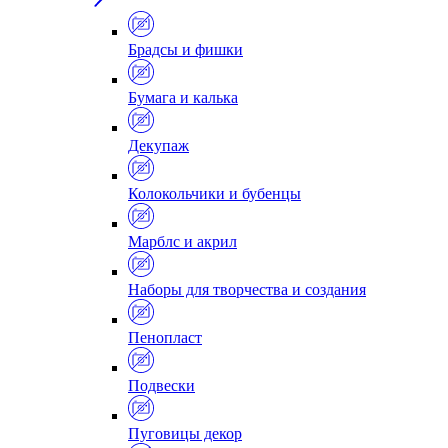
Брадсы и фишки
Бумага и калька
Декупаж
Колокольчики и бубенцы
Марблс и акрил
Наборы для творчества и создания
Пенопласт
Подвески
Пуговицы декор