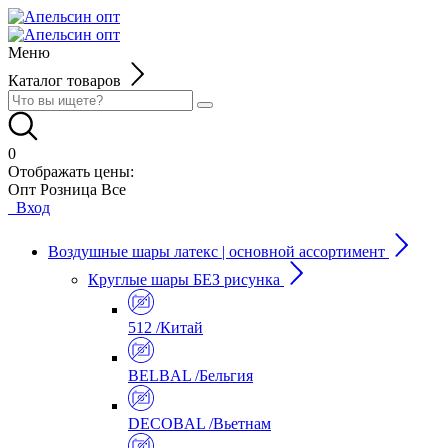
Меню
Каталог товаров
0
Отображать цены:
Опт
Розница
Все
Вход
Воздушные шары латекс | основной ассортимент
Круглые шары БЕЗ рисунка
512 /Китай
BELBAL /Бельгия
DECOBAL /Вьетнам