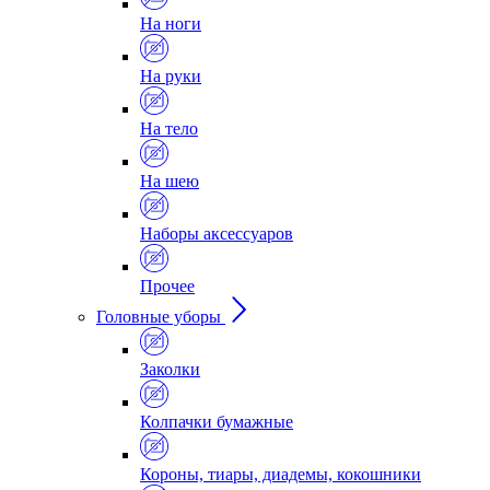
На ноги
На руки
На тело
На шею
Наборы аксессуаров
Прочее
Головные уборы
Заколки
Колпачки бумажные
Короны, тиары, диадемы, кокошники