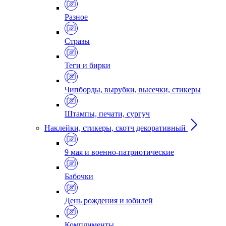
Разное
Стразы
Теги и бирки
Чипборды, вырубки, высечки, стикеры
Штампы, печати, сургуч
Наклейки, стикеры, скотч декоративный
9 мая и военно-патриотические
Бабочки
День рождения и юбилей
Комплименты