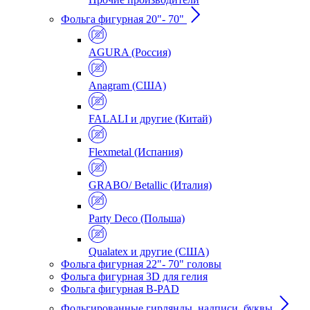
Фольга фигурная 20"- 70"
AGURA (Россия)
Anagram (США)
FALALI и другие (Китай)
Flexmetal (Испания)
GRABO/ Betallic (Италия)
Party Deco (Польша)
Qualatex и другие (США)
Фольга фигурная 22"- 70" головы
Фольга фигурная 3D для гелия
Фольга фигурная B-PAD
Фольгированные гирлянды, надписи, буквы