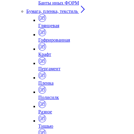
Банты иных ФОРМ
Бумага, пленка, текстиль
Глянцевая
Гофрированная
Крафт
Пергамент
Пленка
Полисилк
Разное
Тишью