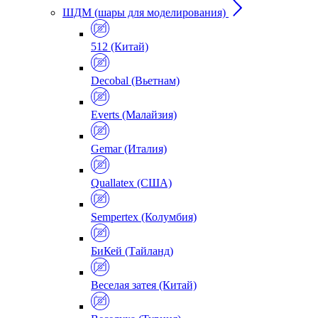
ШДМ (шары для моделирования)
512 (Китай)
Decobal (Вьетнам)
Everts (Малайзия)
Gemar (Италия)
Quallatex (США)
Sempertex (Колумбия)
БиКей (Тайланд)
Веселая затея (Китай)