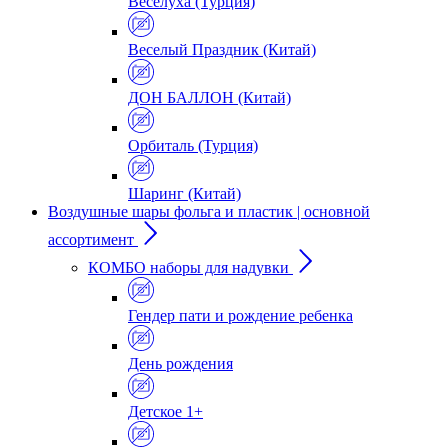
Веселуха (Турция)
Веселый Праздник (Китай)
ДОН БАЛЛОН (Китай)
Орбиталь (Турция)
Шаринг (Китай)
Воздушные шары фольга и пластик | основной
ассортимент
КОМБО наборы для надувки
Гендер пати и рождение ребенка
День рождения
Детское 1+