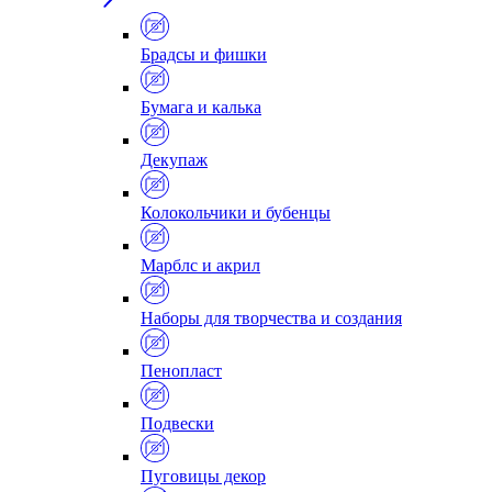
Брадсы и фишки
Бумага и калька
Декупаж
Колокольчики и бубенцы
Марблс и акрил
Наборы для творчества и создания
Пенопласт
Подвески
Пуговицы декор