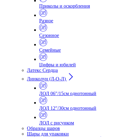
Приколы и оскорбления
Разное
Сезонное
Семейные
Цифры и юбилей
Латекс Сердца
Линколун (Л-О-Л)
ЛОЛ 06"/15см однотонный
ЛОЛ 12"/30см однотонный
ЛОЛ с рисунком
Образцы шаров
Шары для упаковки