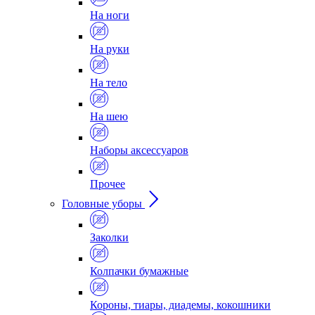
На ноги
На руки
На тело
На шею
Наборы аксессуаров
Прочее
Головные уборы
Заколки
Колпачки бумажные
Короны, тиары, диадемы, кокошники