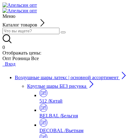
Меню
Каталог товаров
0
Отображать цены:
Опт
Розница
Все
Вход
Воздушные шары латекс | основной ассортимент
Круглые шары БЕЗ рисунка
512 /Китай
BELBAL /Бельгия
DECOBAL /Вьетнам