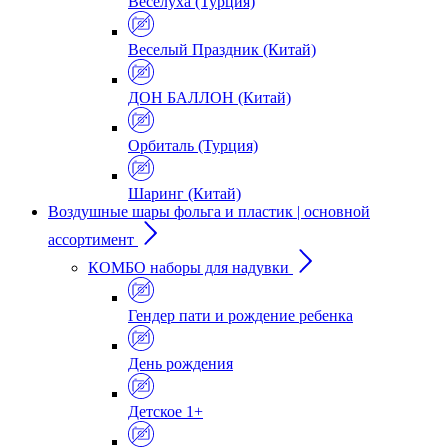
Веселуха (Турция)
Веселый Праздник (Китай)
ДОН БАЛЛОН (Китай)
Орбиталь (Турция)
Шаринг (Китай)
Воздушные шары фольга и пластик | основной
ассортимент
КОМБО наборы для надувки
Гендер пати и рождение ребенка
День рождения
Детское 1+