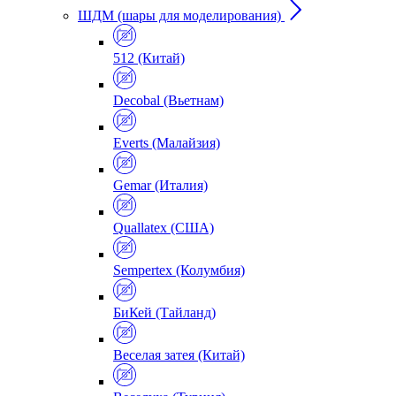
ШДМ (шары для моделирования)
512 (Китай)
Decobal (Вьетнам)
Everts (Малайзия)
Gemar (Италия)
Quallatex (США)
Sempertex (Колумбия)
БиКей (Тайланд)
Веселая затея (Китай)