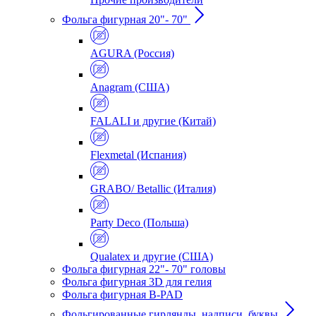
Фольга фигурная 20"- 70"
AGURA (Россия)
Anagram (США)
FALALI и другие (Китай)
Flexmetal (Испания)
GRABO/ Betallic (Италия)
Party Deco (Польша)
Qualatex и другие (США)
Фольга фигурная 22"- 70" головы
Фольга фигурная 3D для гелия
Фольга фигурная B-PAD
Фольгированные гирлянды, надписи, буквы