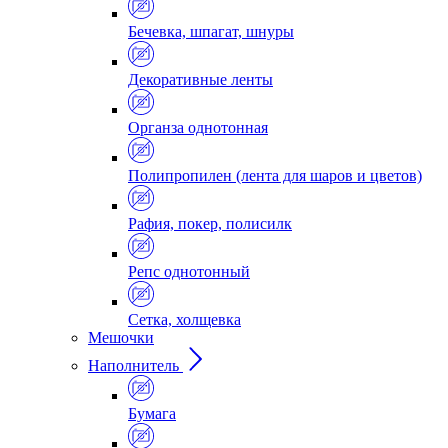
Бечевка, шпагат, шнуры
Декоративные ленты
Органза однотонная
Полипропилен (лента для шаров и цветов)
Рафия, покер, полисилк
Репс однотонный
Сетка, холщевка
Мешочки
Наполнитель
Бумага