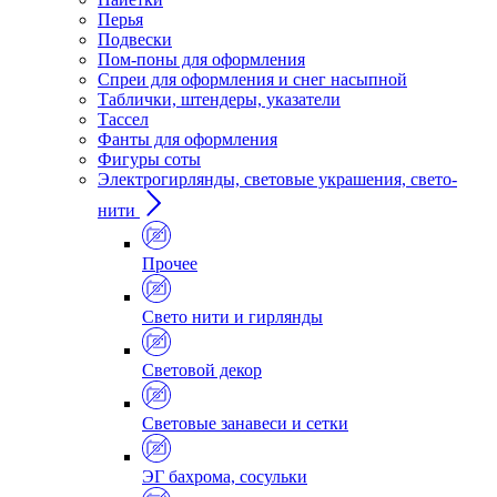
Перья
Подвески
Пом-поны для оформления
Спреи для оформления и снег насыпной
Таблички, штендеры, указатели
Тассел
Фанты для оформления
Фигуры соты
Электрогирлянды, световые украшения, свето-
нити
Прочее
Свето нити и гирлянды
Световой декор
Световые занавеси и сетки
ЭГ бахрома, сосульки