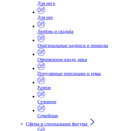
Для него
Для нее
Любовь и свадьба
Оригинальные надписи и приколы
Оформление входа, арки
Популярные персонажи и темы
Разное
Сезонное
Семейные
Сферы и специальные фигуры