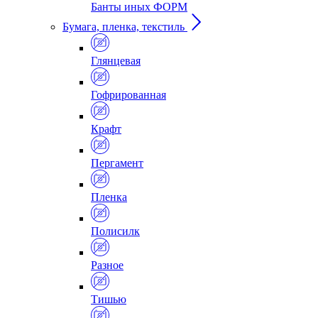
Банты иных ФОРМ
Бумага, пленка, текстиль
Глянцевая
Гофрированная
Крафт
Пергамент
Пленка
Полисилк
Разное
Тишью