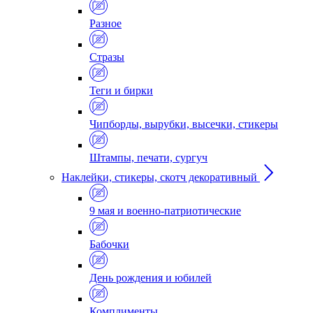
Разное
Стразы
Теги и бирки
Чипборды, вырубки, высечки, стикеры
Штампы, печати, сургуч
Наклейки, стикеры, скотч декоративный
9 мая и военно-патриотические
Бабочки
День рождения и юбилей
Комплименты