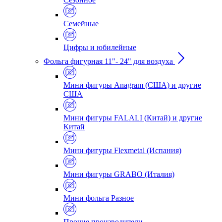
Семейные
Цифры и юбилейные
Фольга фигурная 11"- 24" для воздуха
Мини фигуры Anagram (США) и другие
США
Мини фигуры FALALI (Китай) и другие
Китай
Мини фигуры Flexmetal (Испания)
Мини фигуры GRABO (Италия)
Мини фольга Разное
Прочие производители