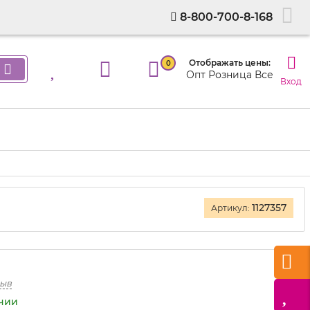
8-800-700-8-168
Отображать цены:
0
Опт
Розница
Все
Вход
1127357
Артикул:
зыв
ичии