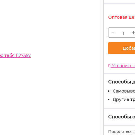
Оптовая це
−
Доба
Уточнить 
Способы 
Самовыво
Другие т
Способы 
Поделиться: