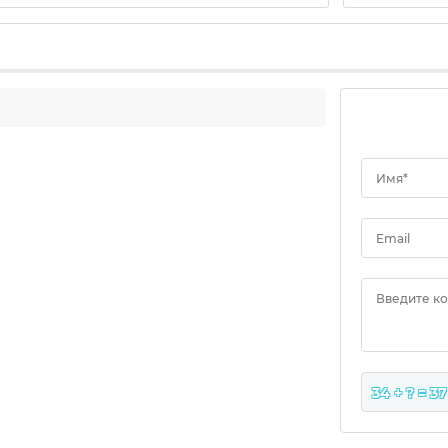
Имя*
Email
Введите к
34 + ? = 37