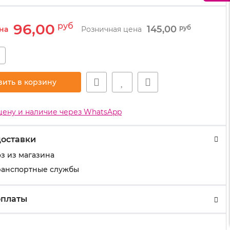
96,00
руб
145,00
руб
на
Розничная цена
+
вить в корзину
цену и наличие через WhatsApp
доставки
з из магазина
ранспортные службы
оплаты